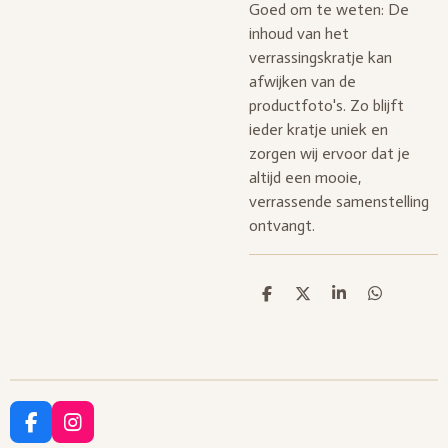
Goed om te weten: De
inhoud van het
verrassingskratje kan
afwijken van de
productfoto's. Zo blijft
ieder kratje uniek en
zorgen wij ervoor dat je
altijd een mooie,
verrassende samenstelling
ontvangt.
D
D
S
D
e
e
h
e
l
e
a
l
e
l
r
e
n
e
n
F
I