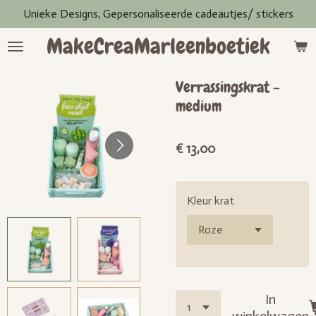
Unieke Designs, Gepersonaliseerde cadeautjes/ stickers
Ga
direct
MakeCreaMarleenboetiek
naar
de
hoofdinhoud
Verrassingskrat -
medium
€ 13,00
Kleur krat
In