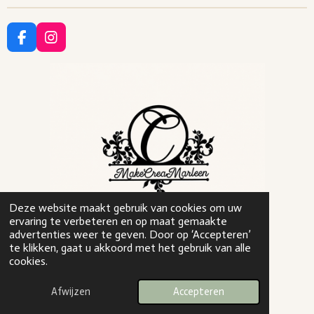
F
I
a
n
c
s
e
t
b
a
o
g
o
r
k
a
m
Deze website maakt gebruik van cookies om uw
ervaring te verbeteren en op maat gemaakte
advertenties weer te geven. Door op ‘Accepteren’
te klikken, gaat u akkoord met het gebruik van alle
kvk 94206198
cookies.
© 2026
makecreamarleen.nl
Afwijzen
Accepteren
Powered by
JouwWeb