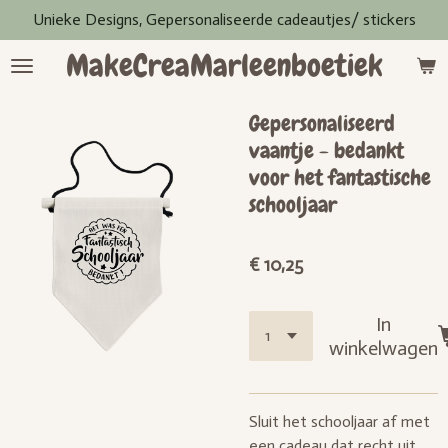
Unieke Designs, Gepersonaliseerde cadeautjes/ stickers
Ga
direct
MakeCreaMarleenboetiek
naar
de
hoofdinhoud
Gepersonaliseerd
vaantje - bedankt
voor het fantastische
schooljaar
€ 10,25
In
winkelwagen
Sluit het schooljaar af met
een cadeau dat recht uit