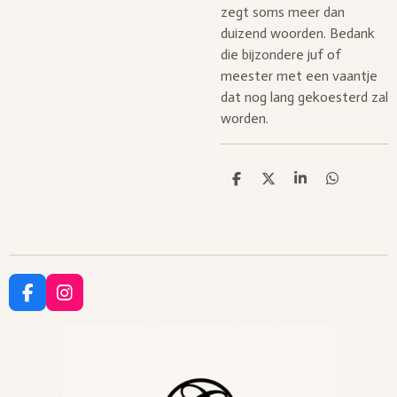
zegt soms meer dan
duizend woorden. Bedank
die bijzondere juf of
meester met een vaantje
dat nog lang gekoesterd zal
worden.
D
D
S
D
e
e
h
e
l
e
a
l
e
l
r
e
n
e
n
F
I
a
n
c
s
e
t
b
a
o
g