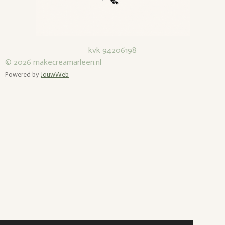
kvk 94206198
© 2026
makecreamarleen.nl
Powered by
JouwWeb