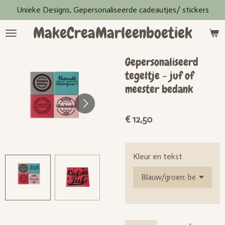
Unieke Designs, Gepersonaliseerde cadeautjes/ stickers
Ga
direct
MakeCreaMarleenboetiek
naar
de
hoofdinhoud
Gepersonaliseerd
tegeltje - juf of
meester bedank
€ 12,50
Kleur en tekst