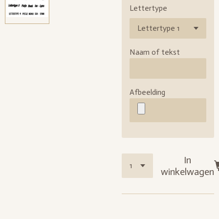
Lettertype
Naam of tekst
Afbeelding
In
winkelwagen