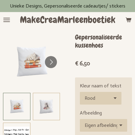
Unieke Designs, Gepersonaliseerde cadeautjes/ stickers
Ga
direct
MakeCreaMarleenboetiek
naar
de
hoofdinhoud
Gepersonaliseerde
kussenhoes
€ 6,50
Kleur naam of tekst
Afbeelding