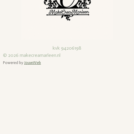
m
kvk 94206198
© 2026
makecreamarleen.nl
Powered by
JouwWeb