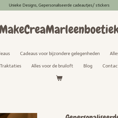
Unieke Designs, Gepersonaliseerde cadeautjes/ stickers
MakeCreaMarleenboetie
eaus
Cadeaus voor bijzondere gelegenheden
All
Traktaties
Alles voor de bruiloft
Blog
Contac
Gepersonaliseerd