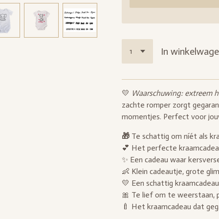
In winkelwag
💛
Waarschuwing: extreem ho
zachte romper zorgt gegarand
momentjes. Perfect voor jou
🎁
Te schattig om níét als k
💕 Het perfecte kraamcadea
✨ Een cadeau waar kersverse
👶 Klein cadeautje, grote glim
💛 Een schattig kraamcadeau 
🎀 Te lief om te weerstaan,
🍼 Het kraamcadeau dat gega