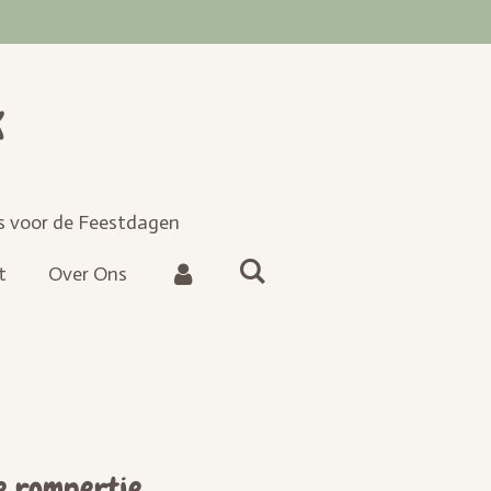
k
es voor de Feestdagen
t
Over Ons
e rompertje