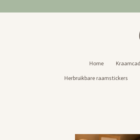
Ga
direct
naar
de
hoofdinhoud
Home
Kraamcad
Herbruikbare raamstickers