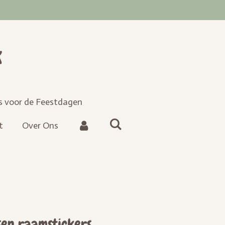
k
es voor de Feestdagen
t
Over Ons
en raamstickers