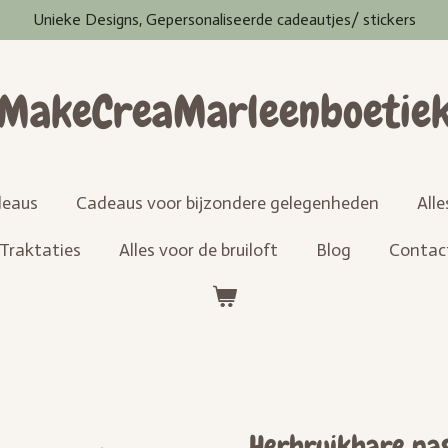
Unieke Designs, Gepersonaliseerde cadeautjes/ stickers
MakeCreaMarleenboetie
eaus
Cadeaus voor bijzondere gelegenheden
All
Traktaties
Alles voor de bruiloft
Blog
Contac
Herbruikbare pas