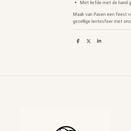
Met liefde met de hand
Maak van Pasen een feest vo
gezellige lentesfeer met onz
D
D
S
e
e
h
l
e
a
e
l
r
n
e