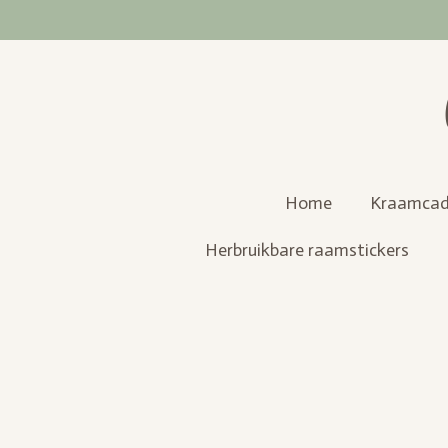
Ga
direct
naar
de
hoofdinhoud
Home
Kraamcad
Herbruikbare raamstickers