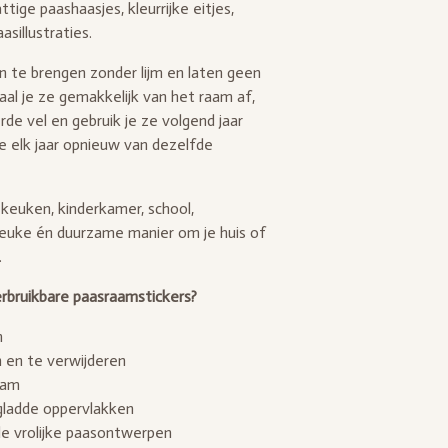
ttige paashaasjes, kleurrijke eitjes,
sillustraties.
an te brengen zonder lijm en laten geen
aal je ze gemakkelijk van het raam af,
rde vel en gebruik je ze volgend jaar
 elk jaar opnieuw van dezelfde
keuken, kinderkamer, school,
leuke én duurzame manier om je huis of
.
bruikbare paasraamstickers?
m
 en te verwijderen
aam
gladde oppervlakken
nde vrolijke paasontwerpen