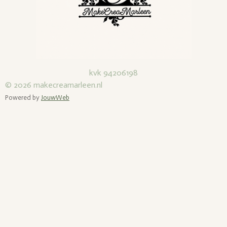
kvk 94206198
© 2026
makecreamarleen.nl
Powered by
JouwWeb