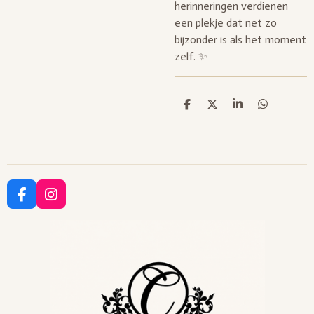
herinneringen verdienen
een plekje dat net zo
bijzonder is als het moment
zelf. ✨
D
D
S
D
e
e
h
e
l
e
a
l
e
l
r
e
n
e
n
F
I
a
n
c
s
e
t
b
a
o
g
o
r
k
a
m