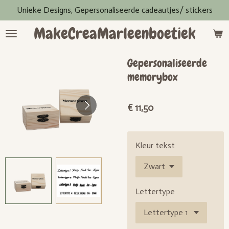
Unieke Designs, Gepersonaliseerde cadeautjes/ stickers
Ga
direct
MakeCreaMarleenboetiek
naar
de
hoofdinhoud
Gepersonaliseerde
memorybox
€ 11,50
Kleur tekst
Lettertype