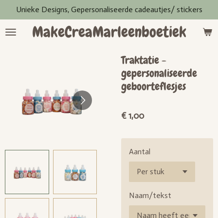
Unieke Designs, Gepersonaliseerde cadeautjes/ stickers
Ga
direct
MakeCreaMarleenboetiek
naar
de
hoofdinhoud
Traktatie -
gepersonaliseerde
geboorteflesjes
€ 1,00
Aantal
Naam/tekst