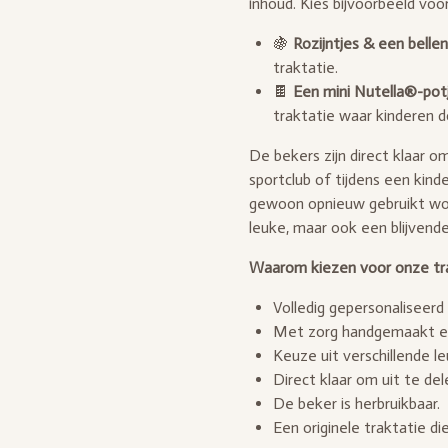
inhoud. Kies bijvoorbeeld voor
🍇
Rozijntjes & een belle
traktatie.
🍫
Een mini Nutella®-pot
traktatie waar kinderen do
De bekers zijn direct klaar o
sportclub of tijdens een kind
gewoon opnieuw gebruikt wor
leuke, maar ook een blijvende 
Waarom kiezen voor onze tr
Volledig gepersonaliseerd
Met zorg handgemaakt en 
Keuze uit verschillende le
Direct klaar om uit te del
De beker is herbruikbaar.
Een originele traktatie d