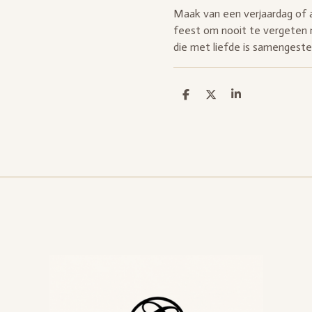
Maak van een verjaardag of 
feest om nooit te vergeten 
die met liefde is samengeste
D
D
S
e
e
h
l
e
a
e
l
r
n
e