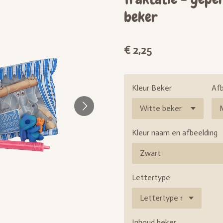
beker
€ 2,25
Kleur Beker
Afb
Kleur naam en afbeelding
Lettertype
Inhoud beker