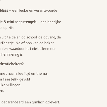
:
nblaas
– een leuke én verantwoorde
je & mini soepstengels
– een heerlijke
l op zijn.
m uit te delen op school, de opvang, de
erfeestje. Na afloop kan de beker
den, waardoor het niet alleen een
herinnering is.
aktatiebekers?
 met naam, leeftijd en thema.
feestelijk gevuld.
uke vullingen.
en.
ie gegarandeerd een glimlach oplevert.