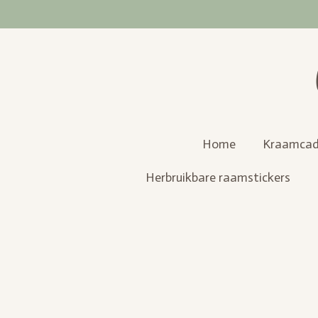
Ga
direct
naar
de
hoofdinhoud
Home
Kraamcad
Herbruikbare raamstickers