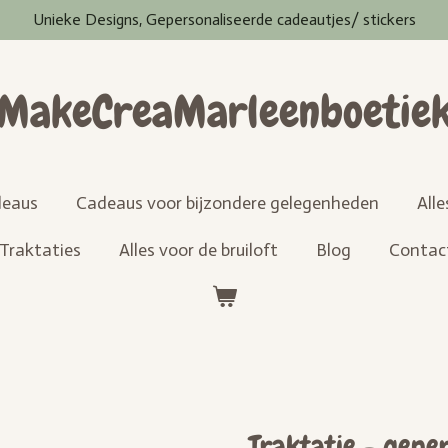
Unieke Designs, Gepersonaliseerde cadeautjes/ stickers
MakeCreaMarleenboetie
eaus
Cadeaus voor bijzondere gelegenheden
All
Traktaties
Alles voor de bruiloft
Blog
Contac
Traktatie - gepe