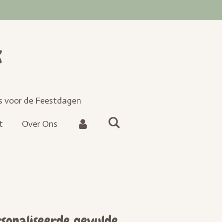
k
es voor de Feestdagen
t
Over Ons
rsonaliseerde gevulde