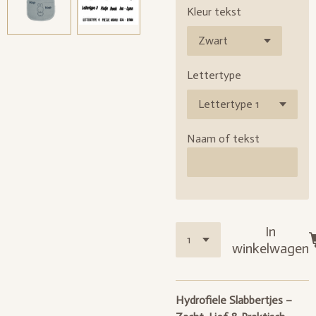
Kleur tekst
Lettertype
Naam of tekst
In
winkelwagen
Hydrofiele Slabbertjes –