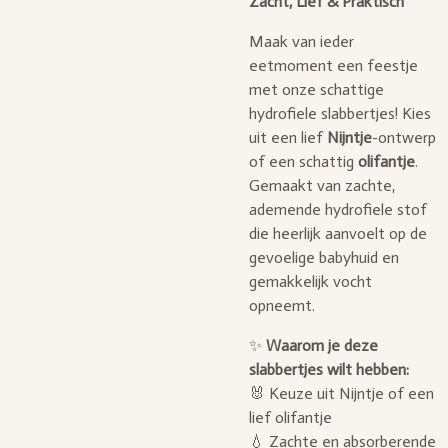
Zacht, Lief & Praktisch
Maak van ieder
eetmoment een feestje
met onze schattige
hydrofiele slabbertjes! Kies
uit een lief
Nijntje
-ontwerp
of een schattig
olifantje
.
Gemaakt van zachte,
ademende hydrofiele stof
die heerlijk aanvoelt op de
gevoelige babyhuid en
gemakkelijk vocht
opneemt.
✨
Waarom je deze
slabbertjes wilt hebben:
🐰 Keuze uit Nijntje of een
lief olifantje
💧 Zachte en absorberende