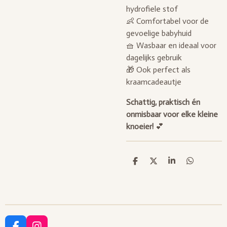
hydrofiele stof
👶 Comfortabel voor de
gevoelige babyhuid
🧺 Wasbaar en ideaal voor
dagelijks gebruik
🎁 Ook perfect als
kraamcadeautje
Schattig, praktisch én
onmisbaar voor elke kleine
knoeier!
💕
D
D
S
D
e
e
h
e
l
e
a
l
e
l
r
e
n
e
n