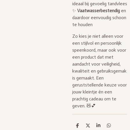
ideaal bij gevoelig tandvlees
✨
Vaatwasserbestendig
en
daardoor eenvoudig schoon
te houden
Zo kies je niet alleen voor
een stijlvol en persoonlijk
speenkoord, maar ook voor
een product dat met
aandacht voor veiligheid,
kwaliteit en gebruiksgemak
is gemaakt. Een
geruststellende keuze voor
jouw kleintje én een
prachtig cadeau om te
geven. 🧸💕
D
D
S
D