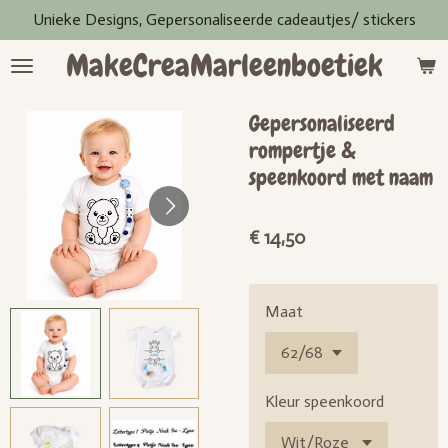
Unieke Designs, Gepersonaliseerde cadeautjes/ stickers
Ga
direct
MakeCreaMarleenboetiek
naar
de
hoofdinhoud
Gepersonaliseerd
rompertje &
speenkoord met naam
€ 14,50
Maat
Kleur speenkoord