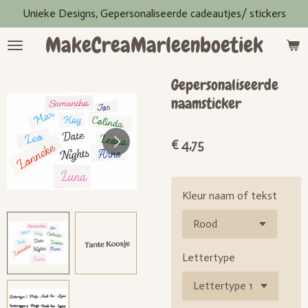
Unieke Designs, Gepersonaliseerde cadeautjes/ stickers
Ga
direct
MakeCreaMarleenboetiek
naar
de
hoofdinhoud
Gepersonaliseerde
naamsticker
€ 4,75
Kleur naam of tekst
Lettertype