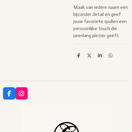
Maak van iedere naam een
bijzonder detail en geef
jouw favoriete spullen een
persoonlijke touch die
jarenlang plezier geeft.
D
D
S
D
e
e
h
e
l
e
a
l
e
l
r
e
n
e
n
F
I
a
n
c
s
e
t
b
a
o
g
o
r